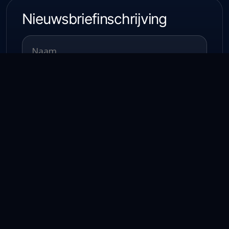
Nieuwsbriefinschrijving
SCHRIJF IN
Totaalplan Racing
mario@totaalplanracing.be
Racing & Events